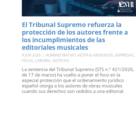
El Tribunal Supremo refuerza la
protección de los autores frente a
los incumplimientos de las
editoriales musicales
9 JUN 2026
|
ADMINISTRATIVO
,
AESYR & ABOGADOS
,
EMPRESAS
,
FISCAL
,
LABORAL
,
NOTICIAS
La sentencia del Tribunal Supremo (STS n.º 421/2026,
de 17 de marzo) ha vuelto a poner el foco en la
especial protección que el ordenamiento jurídico
español otorga a los autores de obras musicales
cuando sus derechos son cedidos a una editorial.