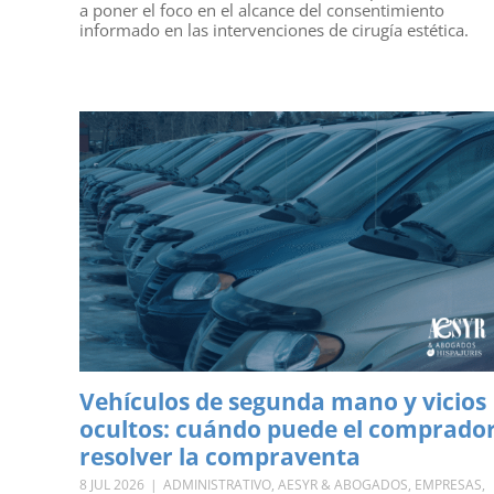
a poner el foco en el alcance del consentimiento
informado en las intervenciones de cirugía estética.
Vehículos de segunda mano y vicios
ocultos: cuándo puede el comprado
resolver la compraventa
8 JUL 2026
|
ADMINISTRATIVO
,
AESYR & ABOGADOS
,
EMPRESAS
,