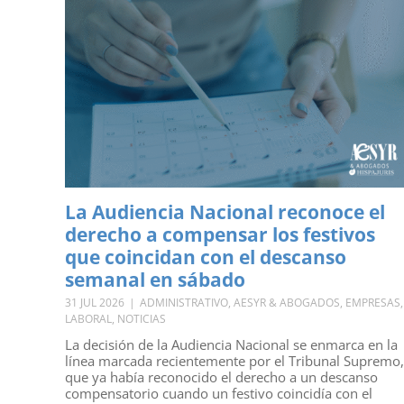
La Audiencia Nacional reconoce el
derecho a compensar los festivos
que coincidan con el descanso
semanal en sábado
31 JUL 2026
|
ADMINISTRATIVO
,
AESYR & ABOGADOS
,
EMPRESAS
,
LABORAL
,
NOTICIAS
La decisión de la Audiencia Nacional se enmarca en la
línea marcada recientemente por el Tribunal Supremo,
que ya había reconocido el derecho a un descanso
compensatorio cuando un festivo coincidía con el