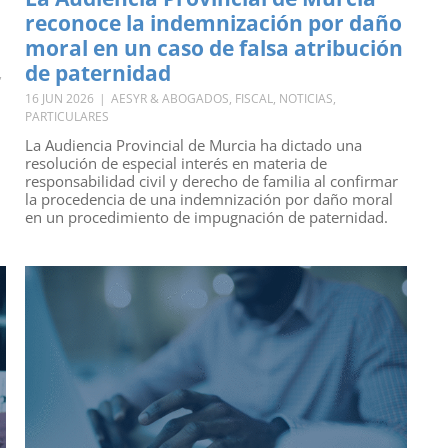
reconoce la indemnización por daño
moral en un caso de falsa atribución
de paternidad
,
16 JUN 2026
|
AESYR & ABOGADOS
,
FISCAL
,
NOTICIAS
,
PARTICULARES
La Audiencia Provincial de Murcia ha dictado una
resolución de especial interés en materia de
responsabilidad civil y derecho de familia al confirmar
la procedencia de una indemnización por daño moral
en un procedimiento de impugnación de paternidad.