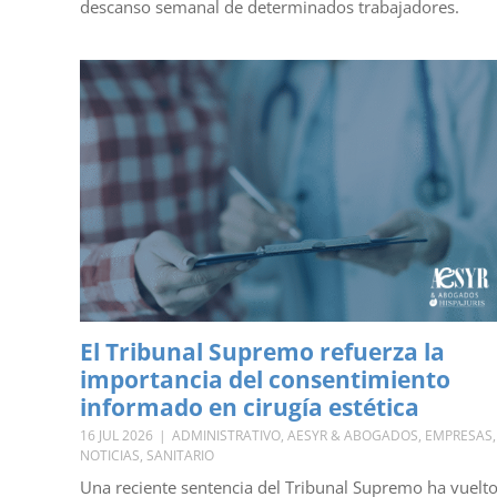
descanso semanal de determinados trabajadores.
El Tribunal Supremo refuerza la
importancia del consentimiento
informado en cirugía estética
16 JUL 2026
|
ADMINISTRATIVO
,
AESYR & ABOGADOS
,
EMPRESAS
,
NOTICIAS
,
SANITARIO
Una reciente sentencia del Tribunal Supremo ha vuelt