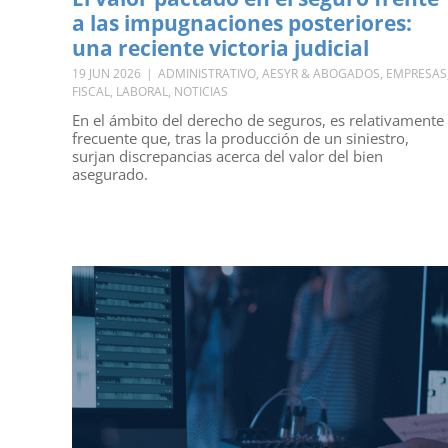
a las impugnaciones posteriores:
una reciente victoria judicial
19 JUN 2026
|
ADMINISTRATIVO
,
AESYR & ABOGADOS
,
EMPRESAS
FISCAL
,
LABORAL
,
NOTICIAS
En el ámbito del derecho de seguros, es relativamente
frecuente que, tras la producción de un siniestro,
surjan discrepancias acerca del valor del bien
asegurado.