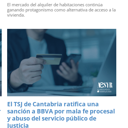
El mercado del alquiler de habitaciones continúa
ganando protagonismo como alternativa de acceso a la
vivienda.
El TSJ de Cantabria ratifica una
r
sanción a BBVA por mala fe procesal
y abuso del servicio público de
Justicia