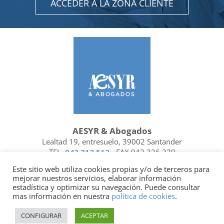
ACCEDER A LA ZONA CLIENTE
AESYR & Abogados
Lealtad 19, entresuelo, 39002 Santander
TEL.
942 312 512
- FAX 942 226 329
Ubicación y contacto
Este sitio web utiliza cookies propias y/o de terceros para
mejorar nuestros servicios, elaborar información
Facebook
Linkedin
estadística y optimizar su navegación. Puede consultar
mas información en nuestra
política de cookies
.
Socio de
| Miembro de
CONFIGURAR
ACEPTAR
Política de privacidad
|
Política de cookies