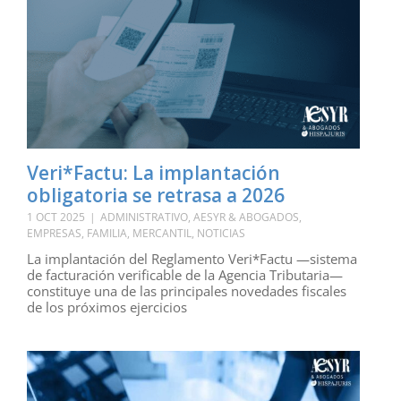
Veri*Factu: La implantación
obligatoria se retrasa a 2026
1 OCT 2025
|
ADMINISTRATIVO
,
AESYR & ABOGADOS
,
EMPRESAS
,
FAMILIA
,
MERCANTIL
,
NOTICIAS
La implantación del Reglamento Veri*Factu —sistema
de facturación verificable de la Agencia Tributaria—
constituye una de las principales novedades fiscales
de los próximos ejercicios