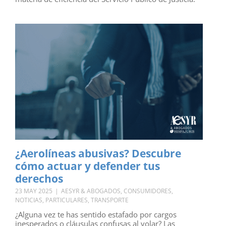
¿Aerolíneas abusivas? Descubre
cómo actuar y defender tus
derechos
23 MAY 2025
|
AESYR & ABOGADOS
,
CONSUMIDORES
,
NOTICIAS
,
PARTICULARES
,
TRANSPORTE
¿Alguna vez te has sentido estafado por cargos
inesperados o cláusulas confusas al volar? Las