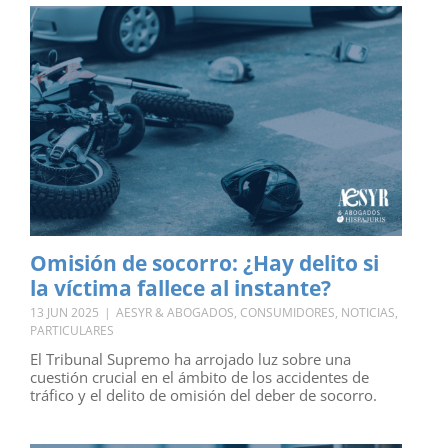
Omisión de socorro: ¿Hay delito si
la víctima fallece al instante?
13 JUN 2025
|
AESYR & ABOGADOS
,
CONSUMIDORES
,
NOTICIAS
,
PARTICULARES
El Tribunal Supremo ha arrojado luz sobre una
cuestión crucial en el ámbito de los accidentes de
tráfico y el delito de omisión del deber de socorro.