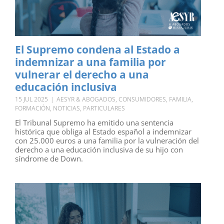
El Supremo condena al Estado a
indemnizar a una familia por
vulnerar el derecho a una
educación inclusiva
15 JUL 2025
|
AESYR & ABOGADOS
,
CONSUMIDORES
,
FAMILIA
,
FORMACIÓN
,
NOTICIAS
,
PARTICULARES
El Tribunal Supremo ha emitido una sentencia
histórica que obliga al Estado español a indemnizar
con 25.000 euros a una familia por la vulneración del
derecho a una educación inclusiva de su hijo con
síndrome de Down.