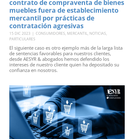
contrato de compraventa de bienes
muebles fuera de establecimiento
mercantil por prácticas de
contratación agresivas
15 DIC 2023
|
CONSUMIDORES
,
MERCANTIL
,
NOTICIAS
,
PARTICULARES
El siguiente caso es otro ejemplo más de la larga lista
de sentencias favorables para nuestros clientes,
desde AESYR & abogados hemos defendido los
intereses de nuestro cliente quien ha depositado su
confianza en nosotros.