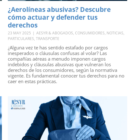
¿Aerolíneas abusivas? Descubre
cómo actuar y defender tus
derechos
23 MAY 2025
|
AESYR & ABOGADOS
,
CONSUMIDORES
,
NOTICIAS
,
PARTICULARES
,
TRANSPORTE
¿Alguna vez te has sentido estafado por cargos
inesperados o cláusulas confusas al volar? Las
compañías aéreas a menudo imponen cargos
indebidos y cláusulas abusivas que vulneran los
derechos de los consumidores, según la normativa
vigente. Es fundamental conocer tus derechos para no
caer en estas prácticas.