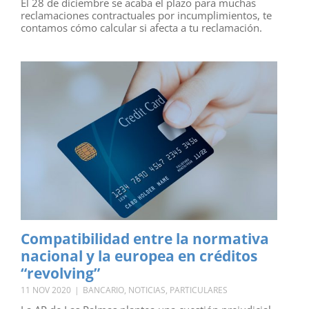
El 28 de diciembre se acaba el plazo para muchas
reclamaciones contractuales por incumplimientos, te
contamos cómo calcular si afecta a tu reclamación.
Compatibilidad entre la normativa
nacional y la europea en créditos
“revolving”
11 NOV 2020
|
BANCARIO
,
NOTICIAS
,
PARTICULARES