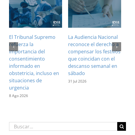
El Tribunal Supremo
La Audiencia Nacional
¿Es
refuerza la
reconoce el derecho a
art
importancia del
compensar los festivos
con
consentimiento
que coincidan con el
Cla
informado en
descanso semanal en
sus
obstetricia, incluso en
sábado
28 J
situaciones de
31 Jul 2026
urgencia
8 Ago 2026
Buscar: