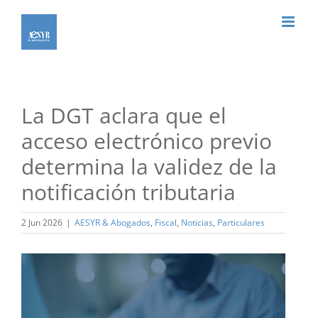
Saltar
al
contenido
La DGT aclara que el
acceso electrónico previo
determina la validez de la
notificación tributaria
2 Jun 2026
|
AESYR & Abogados
,
Fiscal
,
Noticias
,
Particulares
Ver
imagen
más
grande