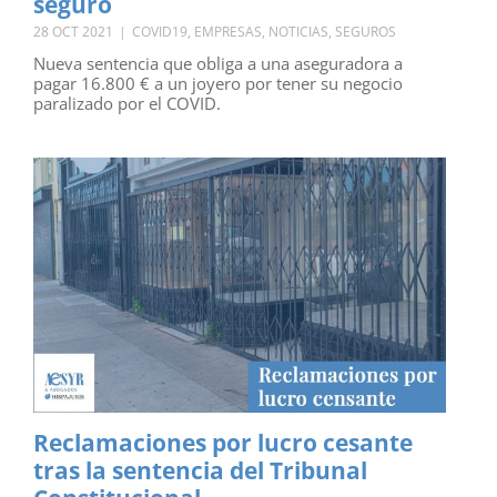
seguro
28 OCT 2021
|
COVID19
,
EMPRESAS
,
NOTICIAS
,
SEGUROS
Nueva sentencia que obliga a una aseguradora a
pagar 16.800 € a un joyero por tener su negocio
paralizado por el COVID.
Reclamaciones por lucro cesante
tras la sentencia del Tribunal