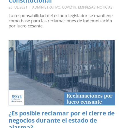
Constitucional
26 JUL 2021
|
ADMINISTRATIVO
,
COVID19
,
EMPRESAS
,
NOTICIAS
La responsabilidad del estado legislador se mantiene
como base para las reclamaciones de indemnización
por lucro cesante.
¿Es posible reclamar por el cierre de
negocios durante el estado de
alarma?