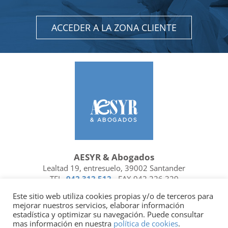
ACCEDER A LA ZONA CLIENTE
AESYR & Abogados
Lealtad 19, entresuelo, 39002 Santander
TEL.
942 312 512
- FAX 942 226 329
Ubicación y contacto
Este sitio web utiliza cookies propias y/o de terceros para
mejorar nuestros servicios, elaborar información
Facebook
Linkedin
estadística y optimizar su navegación. Puede consultar
mas información en nuestra
política de cookies
.
Socio de
| Miembro de