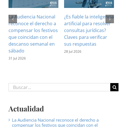
La Audiencia Nacional
¿Es fiable la inteligencia
El 
reconoce el derecho a
artificial para resolver
ref
compensar los festivos
consultas jurídicas?
imp
que coincidan con el
Claves para verificar
con
descanso semanal en
sus respuestas
inf
sábado
est
28 Jul 2026
31 Jul 2026
16 J
Buscar:
Actualidad
La Audiencia Nacional reconoce el derecho a
compensar los festivos que coincidan con el