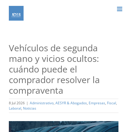
Saltar
al
contenido
Vehículos de segunda
mano y vicios ocultos:
cuándo puede el
comprador resolver la
compraventa
8 Jul 2026
|
Administrativo
,
AESYR & Abogados
,
Empresas
,
Fiscal
,
Laboral
,
Noticias
Ver
imagen