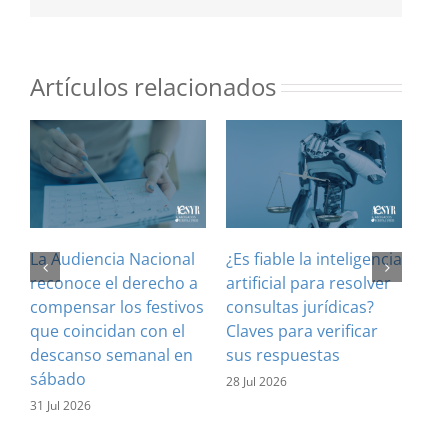
electrónico
Artículos relacionados
La Audiencia Nacional
¿Es fiable la inteligencia
El 
reconoce el derecho a
artificial para resolver
ref
compensar los festivos
consultas jurídicas?
imp
que coincidan con el
Claves para verificar
con
descanso semanal en
sus respuestas
inf
sábado
est
28 Jul 2026
31 Jul 2026
16 J