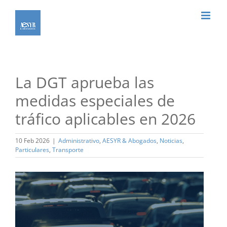
Saltar
al
contenido
La DGT aprueba las
medidas especiales de
tráfico aplicables en 2026
10 Feb 2026
|
Administrativo
,
AESYR & Abogados
,
Noticias
,
Particulares
,
Transporte
Ver
imagen
más
grande