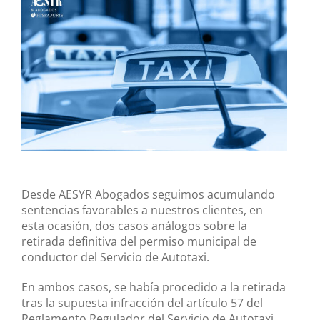
imagen
más
grande
Desde AESYR Abogados seguimos acumulando
sentencias favorables a nuestros clientes, en
esta ocasión, dos casos análogos sobre la
retirada definitiva del permiso municipal de
conductor del Servicio de Autotaxi.
En ambos casos, se había procedido a la retirada
tras la supuesta infracción del artículo 57 del
Reglamento Regulador del Servicio de Autotaxi,