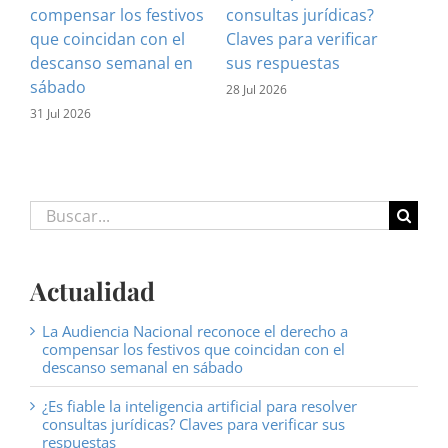
compensar los festivos
consultas jurídicas?
imp
que coincidan con el
Claves para verificar
con
descanso semanal en
sus respuestas
inf
sábado
est
28 Jul 2026
31 Jul 2026
16 J
Buscar:
Actualidad
La Audiencia Nacional reconoce el derecho a
compensar los festivos que coincidan con el
descanso semanal en sábado
¿Es fiable la inteligencia artificial para resolver
consultas jurídicas? Claves para verificar sus
respuestas