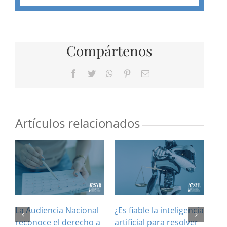
Compártenos
Facebook
Twitter
WhatsApp
Pinterest
Correo
electrónico
Artículos relacionados
La Audiencia Nacional
¿Es fiable la inteligencia
El 
reconoce el derecho a
artificial para resolver
ref