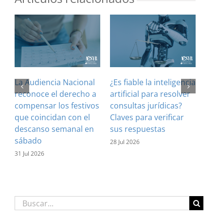
La Audiencia Nacional
¿Es fiable la inteligencia
El 
reconoce el derecho a
artificial para resolver
ref
compensar los festivos
consultas jurídicas?
imp
que coincidan con el
Claves para verificar
con
descanso semanal en
sus respuestas
inf
sábado
est
28 Jul 2026
31 Jul 2026
16 J
Buscar: