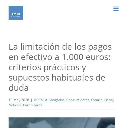
Saltar
al
contenido
La limitación de los pagos
en efectivo a 1.000 euros:
criterios prácticos y
supuestos habituales de
duda
19 May 2026
|
AESYR & Abogados
,
Consumidores
,
Familia
,
Fiscal
,
Noticias
,
Particulares
Ver
imagen