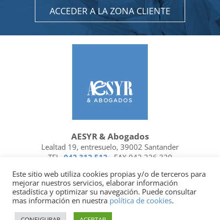
ACCEDER A LA ZONA CLIENTE
AESYR & Abogados
Lealtad 19, entresuelo, 39002 Santander
TEL.
942 312 512
- FAX 942 226 329
Ubicación y contacto
Este sitio web utiliza cookies propias y/o de terceros para
mejorar nuestros servicios, elaborar información
Facebook
Linkedin
estadística y optimizar su navegación. Puede consultar
mas información en nuestra
política de cookies
.
Socio de
| Miembro de
CONFIGURAR
ACEPTAR