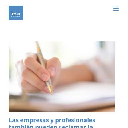
Saltar
al
contenido
Las empresas y profesionales
también pueden reclamar la