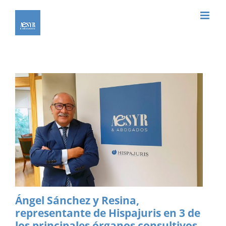
Saltar
al
contenido
Ángel Sánchez y Resina,
representante de Hispajuris en 3 de
los principales órganos consultivos