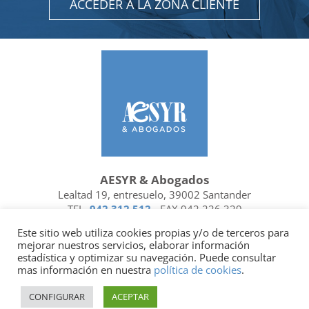
ACCEDER A LA ZONA CLIENTE
AESYR & Abogados
Lealtad 19, entresuelo, 39002 Santander
TEL.
942 312 512
- FAX 942 226 329
Ubicación y contacto
Este sitio web utiliza cookies propias y/o de terceros para
mejorar nuestros servicios, elaborar información
Facebook
Linkedin
estadística y optimizar su navegación. Puede consultar
mas información en nuestra
política de cookies
.
Socio de
| Miembro de
CONFIGURAR
ACEPTAR
Política de privacidad
|
Política de cookies