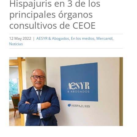
Hispajuris en 3 de los
principales órganos
consultivos de CEOE
12 May 2022
|
AESYR & Abogados
,
En los medios
,
Mercantil
,
Noticias
Ver
imagen
más
grande