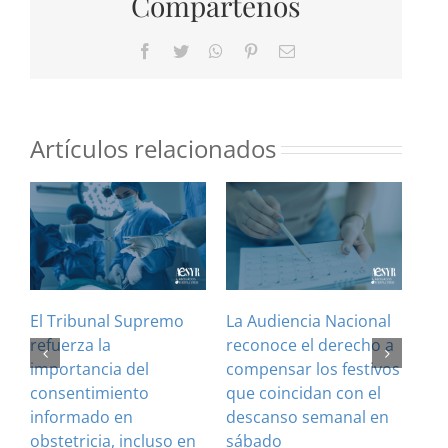
Compártenos
Facebook
Twitter
WhatsApp
Pinterest
Correo
electrónico
Artículos relacionados
El Tribunal Supremo
La Audiencia Nacional
¿Es
refuerza la
reconoce el derecho a
art
importancia del
compensar los festivos
con
consentimiento
que coincidan con el
Cla
informado en
descanso semanal en
sus
obstetricia, incluso en
sábado
28 J