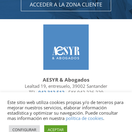
ACCEDER A LA ZONA CLIENTE
AESYR & Abogados
Lealtad 19, entresuelo, 39002 Santander
TEL.
942 312 512
- FAX 942 226 329
Ubicación y contacto
Este sitio web utiliza cookies propias y/o de terceros para
mejorar nuestros servicios, elaborar información
Facebook
Linkedin
estadística y optimizar su navegación. Puede consultar
mas información en nuestra
política de cookies
.
Socio de
| Miembro de
CONFIGURAR
ACEPTAR
Política de privacidad
|
Política de cookies