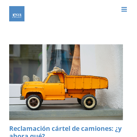
Saltar
al
contenido
Reclamación cártel de camiones: ¿y
ahora qué?