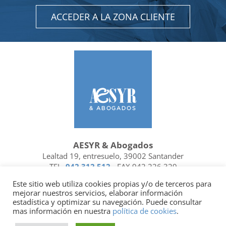
ACCEDER A LA ZONA CLIENTE
AESYR & Abogados
Lealtad 19, entresuelo, 39002 Santander
TEL.
942 312 512
- FAX 942 226 329
Ubicación y contacto
Este sitio web utiliza cookies propias y/o de terceros para
mejorar nuestros servicios, elaborar información
Facebook
Linkedin
estadística y optimizar su navegación. Puede consultar
mas información en nuestra
política de cookies
.
Socio de
| Miembro de