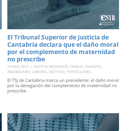
El Tribunal Superior de Justicia de
Cantabria declara que el daño moral
por el complemento de maternidad
no prescribe
18 NOV 2025
|
AESYR & ABOGADOS
,
FAMILIA
,
FINANZAS
,
INMOBILIARIO
,
LABORAL
,
NOTICIAS
,
PARTICULARES
El TSJ de Cantabria marca un precedente: el daño moral
por la denegación del complemento de maternidad no
prescribe.