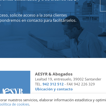
o
eso, solicite acceso a la zona clientes
pondremos en contacto para facilitárselos.
AESYR & Abogados
Lealtad 19, entresuelo, 39002 Santander
TEL.
942 312 512
- FAX 942 226 329
Ubicación y contacto
Facebook
Linkedin
jorar nuestros servicios, elaborar información estadística y optim
política de cookies
.
Socio de
| Miembro de