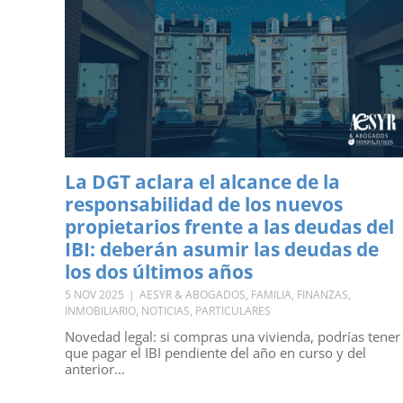
La DGT aclara el alcance de la
responsabilidad de los nuevos
propietarios frente a las deudas del
IBI: deberán asumir las deudas de
los dos últimos años
5 NOV 2025
|
AESYR & ABOGADOS
,
FAMILIA
,
FINANZAS
,
INMOBILIARIO
,
NOTICIAS
,
PARTICULARES
Novedad legal: si compras una vivienda, podrías tener
que pagar el IBI pendiente del año en curso y del
anterior...