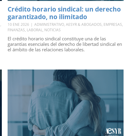
Crédito horario sindical: un derecho
garantizado, no ilimitado
S
,
10 ENE 2026
|
ADMINISTRATIVO
,
AESYR & ABOGADOS
,
EMPRESAS
,
FINANZAS
,
LABORAL
,
NOTICIAS
El crédito horario sindical constituye una de las
garantías esenciales del derecho de libertad sindical en
el ámbito de las relaciones laborales.