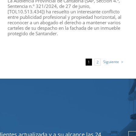
La Audiencia Provincial de Cantabria (SAP, Sección 4.ª,
Sentencia n.º 321/2024, de 27 de junio,
[TOL10.513.434]) ha resuelto un interesante conflicto
entre publicidad profesional y propiedad horizontal, al
reconocer a un abogado el derecho a mantener varios
carteles de su despacho en la fachada de un inmueble
protegido de Santander.
Siguiente
1
2
ientes actualizada y a su alcance las 24