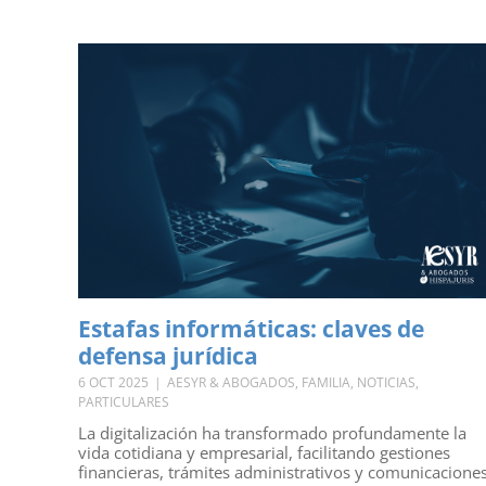
Estafas informáticas: claves de
defensa jurídica
6 OCT 2025
|
AESYR & ABOGADOS
,
FAMILIA
,
NOTICIAS
,
PARTICULARES
La digitalización ha transformado profundamente la
vida cotidiana y empresarial, facilitando gestiones
financieras, trámites administrativos y comunicacione