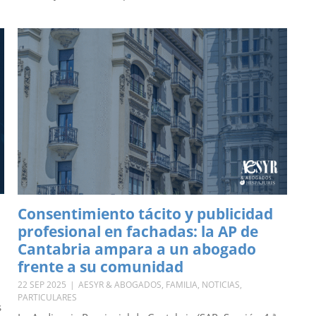
Consentimiento tácito y publicidad
profesional en fachadas: la AP de
Cantabria ampara a un abogado
frente a su comunidad
22 SEP 2025
|
AESYR & ABOGADOS
,
FAMILIA
,
NOTICIAS
,
PARTICULARES
s