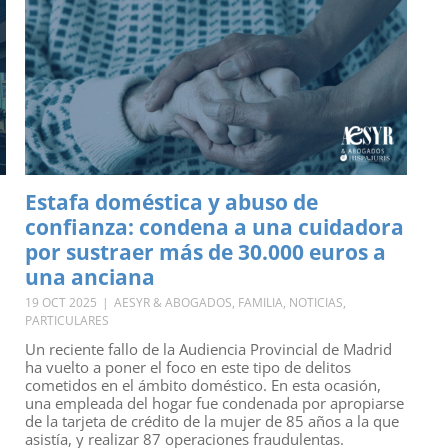
Estafa doméstica y abuso de
confianza: condena a una cuidadora
por sustraer más de 30.000 euros a
una anciana
19 OCT 2025
|
AESYR & ABOGADOS
,
FAMILIA
,
NOTICIAS
,
PARTICULARES
Un reciente fallo de la Audiencia Provincial de Madrid
ha vuelto a poner el foco en este tipo de delitos
cometidos en el ámbito doméstico. En esta ocasión,
una empleada del hogar fue condenada por apropiarse
de la tarjeta de crédito de la mujer de 85 años a la que
asistía, y realizar 87 operaciones fraudulentas.