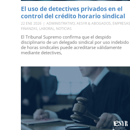
El uso de detectives privados en el
control del crédito horario sindical
22 ENE 2026
|
ADMINISTRATIVO
,
AESYR & ABOGADOS
,
EMPRESA
FINANZAS
,
LABORAL
,
NOTICIAS
El Tribunal Supremo confirma que el despido
disciplinario de un delegado sindical por uso indebido
de horas sindicales puede acreditarse válidamente
mediante detectives,