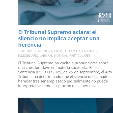
El Tribunal Supremo aclara: el
silencio no implica aceptar una
herencia
1 DIC 2025
|
AESYR & ABOGADOS
,
FAMILIA
,
FINANZAS
,
INMOBILIARIO
,
LABORAL
,
NOTICIAS
,
PARTICULARES
El Tribunal Supremo ha vuelto a pronunciarse sobre
una cuestión clave en materia sucesoria. En su
Sentencia n.º 1311/2025, de 25 de septiembre, el Alto
Tribunal ha determinado que el silencio del llamado a
heredar tras ser emplazado judicialmente no puede
interpretarse como aceptación de la herencia.