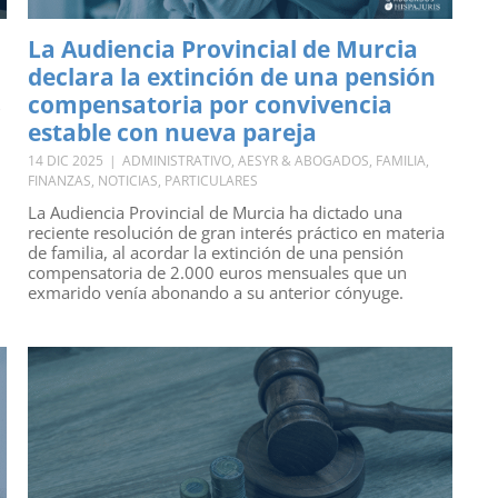
La Audiencia Provincial de Murcia
declara la extinción de una pensión
compensatoria por convivencia
,
estable con nueva pareja
14 DIC 2025
|
ADMINISTRATIVO
,
AESYR & ABOGADOS
,
FAMILIA
,
FINANZAS
,
NOTICIAS
,
PARTICULARES
La Audiencia Provincial de Murcia ha dictado una
reciente resolución de gran interés práctico en materia
de familia, al acordar la extinción de una pensión
compensatoria de 2.000 euros mensuales que un
exmarido venía abonando a su anterior cónyuge.