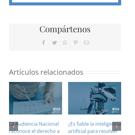
Compártenos
Facebook
Twitter
WhatsApp
Pinterest
Correo
electrónico
Artículos relacionados
La Audiencia Nacional
¿Es fiable la inteligencia
El 
reconoce el derecho a
artificial para resolver
ref