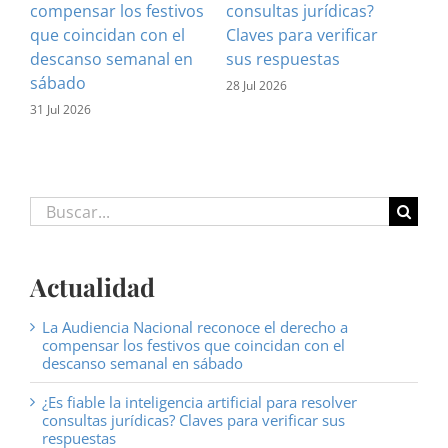
compensar los festivos
consultas jurídicas?
imp
que coincidan con el
Claves para verificar
con
descanso semanal en
sus respuestas
inf
sábado
est
28 Jul 2026
31 Jul 2026
16 J
Buscar:
Actualidad
La Audiencia Nacional reconoce el derecho a
compensar los festivos que coincidan con el
descanso semanal en sábado
¿Es fiable la inteligencia artificial para resolver
consultas jurídicas? Claves para verificar sus
respuestas