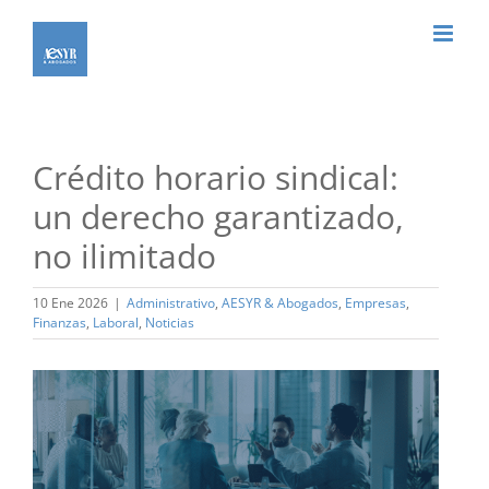
Saltar
al
contenido
Crédito horario sindical:
un derecho garantizado,
no ilimitado
10 Ene 2026
|
Administrativo
,
AESYR & Abogados
,
Empresas
,
Finanzas
,
Laboral
,
Noticias
Ver
imagen
más
grande