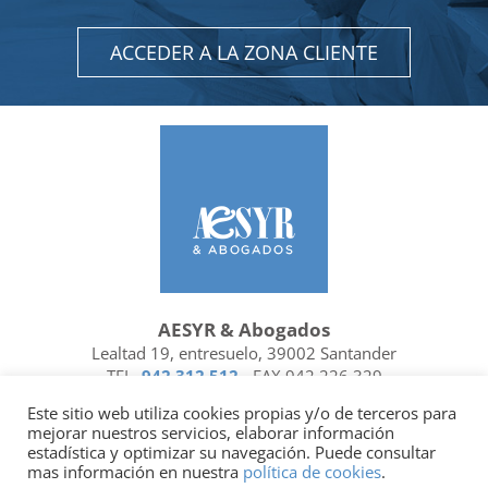
ACCEDER A LA ZONA CLIENTE
AESYR & Abogados
Lealtad 19, entresuelo, 39002 Santander
TEL.
942 312 512
- FAX 942 226 329
Ubicación y contacto
Este sitio web utiliza cookies propias y/o de terceros para
mejorar nuestros servicios, elaborar información
Facebook
Linkedin
estadística y optimizar su navegación. Puede consultar
mas información en nuestra
política de cookies
.
Socio de
| Miembro de