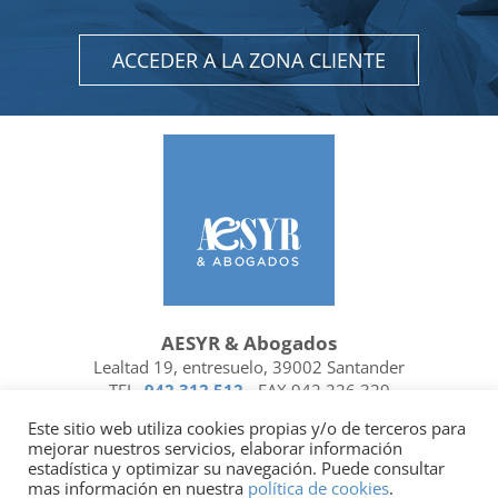
ACCEDER A LA ZONA CLIENTE
AESYR & Abogados
Lealtad 19, entresuelo, 39002 Santander
TEL.
942 312 512
- FAX 942 226 329
Ubicación y contacto
Este sitio web utiliza cookies propias y/o de terceros para
mejorar nuestros servicios, elaborar información
Facebook
Linkedin
estadística y optimizar su navegación. Puede consultar
mas información en nuestra
política de cookies
.
Socio de
| Miembro de