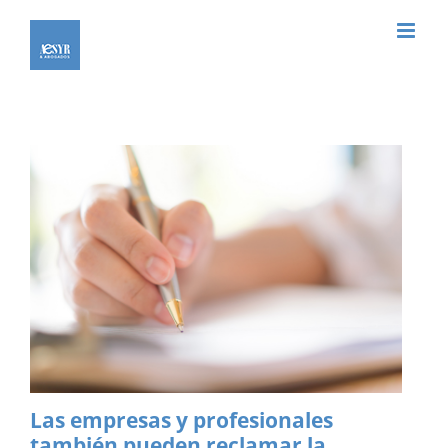
Saltar
al
contenido
Las empresas y profesionales
también pueden reclamar la