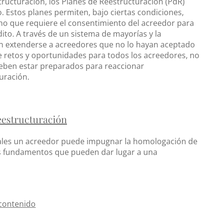
tructuración, los Planes de Reestructuración (PdR)
 Estos planes permiten, bajo ciertas condiciones,
ho que requiere el consentimiento del acreedor para
ito. A través de un sistema de mayorías y la
en extenderse a acreedores que no lo hayan aceptado
e retos y oportunidades para todos los acreedores, no
deben estar preparados para reaccionar
uración.
eestructuración
cuales un acreedor puede impugnar la homologación de
les fundamentos que pueden dar lugar a una
 contenido