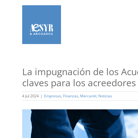
Saltar
al
contenido
La impugnación de los Acu
claves para los acreedores
4 Jul 2024
|
Empresas
,
Finanzas
,
Mercantil
,
Noticias
Ver
imagen
más
grande