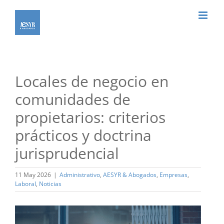
Saltar
al
contenido
Locales de negocio en
comunidades de
propietarios: criterios
prácticos y doctrina
jurisprudencial
11 May 2026
|
Administrativo
,
AESYR & Abogados
,
Empresas
,
Laboral
,
Noticias
Ver
imagen