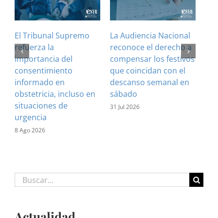
El Tribunal Supremo
La Audiencia Nacional
¿Es
refuerza la
reconoce el derecho a
art
importancia del
compensar los festivos
con
consentimiento
que coincidan con el
Cla
informado en
descanso semanal en
sus
obstetricia, incluso en
sábado
28 J
situaciones de
31 Jul 2026
urgencia
8 Ago 2026
Buscar:
Actualidad