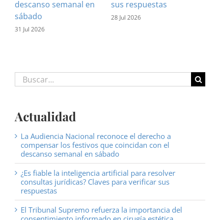
descanso semanal en
sus respuestas
inf
sábado
est
28 Jul 2026
31 Jul 2026
16 J
Buscar:
Actualidad
La Audiencia Nacional reconoce el derecho a
compensar los festivos que coincidan con el
descanso semanal en sábado
¿Es fiable la inteligencia artificial para resolver
consultas jurídicas? Claves para verificar sus
respuestas
El Tribunal Supremo refuerza la importancia del
consentimiento informado en cirugía estética