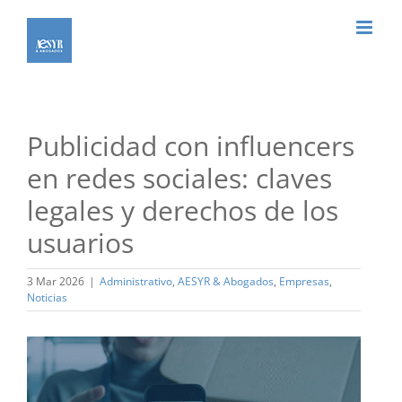
Saltar
al
contenido
Publicidad con influencers
en redes sociales: claves
legales y derechos de los
usuarios
3 Mar 2026
|
Administrativo
,
AESYR & Abogados
,
Empresas
,
Noticias
Ver
imagen
más
grande