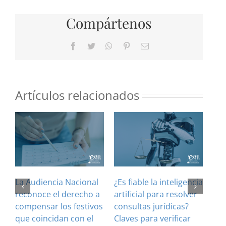
Compártenos
Facebook
Twitter
WhatsApp
Pinterest
Correo
electrónico
Artículos relacionados
La Audiencia Nacional
¿Es fiable la inteligencia
El 
reconoce el derecho a
artificial para resolver
ref
compensar los festivos
consultas jurídicas?
imp
que coincidan con el
Claves para verificar
con