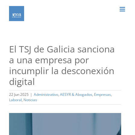
Saltar
al
contenido
El TSJ de Galicia sanciona
a una empresa por
incumplir la desconexión
digital
22 Jun 2025
|
Administrativo
,
AESYR & Abogados
,
Empresas
,
Laboral
,
Noticias
Ver
imagen
más
grande