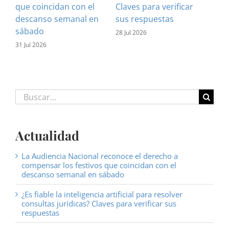
que coincidan con el
Claves para verificar
con
descanso semanal en
sus respuestas
inf
sábado
est
28 Jul 2026
31 Jul 2026
16 J
Buscar:
Actualidad
La Audiencia Nacional reconoce el derecho a
compensar los festivos que coincidan con el
descanso semanal en sábado
¿Es fiable la inteligencia artificial para resolver
consultas jurídicas? Claves para verificar sus
respuestas