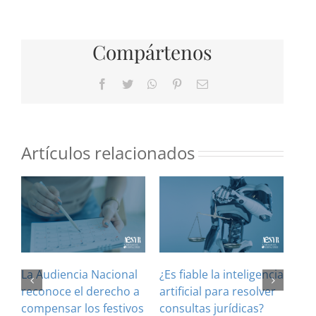
Compártenos
Facebook
Twitter
WhatsApp
Pinterest
Correo
electrónico
Artículos relacionados
La Audiencia Nacional
¿Es fiable la inteligencia
El 
reconoce el derecho a
artificial para resolver
ref
compensar los festivos
consultas jurídicas?
imp