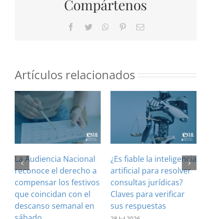
Compártenos
Facebook
Twitter
WhatsApp
Pinterest
Correo
electrónico
Artículos relacionados
La Audiencia Nacional
¿Es fiable la inteligencia
El 
reconoce el derecho a
artificial para resolver
ref
compensar los festivos
consultas jurídicas?
imp
que coincidan con el
Claves para verificar
con
descanso semanal en
sus respuestas
inf
sábado
est
28 Jul 2026