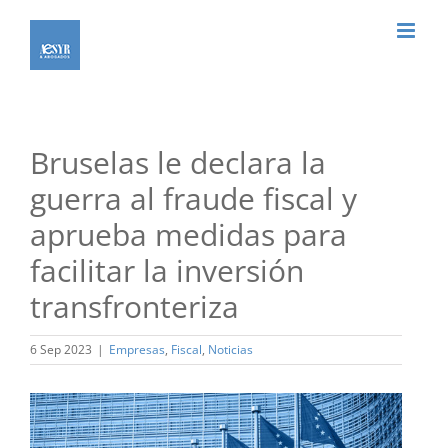
Saltar
al
contenido
Bruselas le declara la
guerra al fraude fiscal y
aprueba medidas para
facilitar la inversión
transfronteriza
6 Sep 2023
|
Empresas
,
Fiscal
,
Noticias
Ver
imagen
más