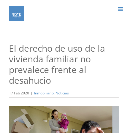
Saltar
al
contenido
El derecho de uso de la
vivienda familiar no
prevalece frente al
desahucio
17 Feb 2020
|
Inmobiliario
,
Noticias
Ver
imagen
más
grande