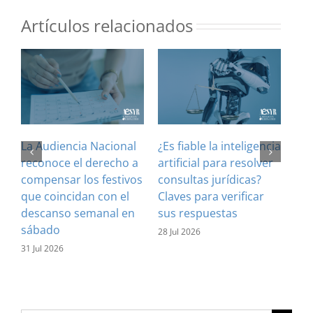
Artículos relacionados
La Audiencia Nacional
¿Es fiable la inteligencia
El 
reconoce el derecho a
artificial para resolver
ref
compensar los festivos
consultas jurídicas?
imp
que coincidan con el
Claves para verificar
con
descanso semanal en
sus respuestas
inf
sábado
est
28 Jul 2026
31 Jul 2026
16 J