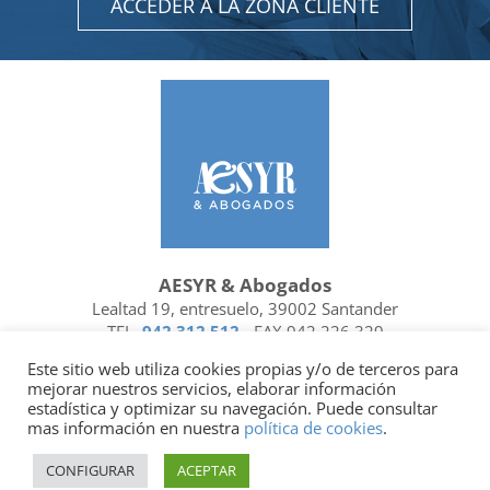
ACCEDER A LA ZONA CLIENTE
AESYR & Abogados
Lealtad 19, entresuelo, 39002 Santander
TEL.
942 312 512
- FAX 942 226 329
Ubicación y contacto
Este sitio web utiliza cookies propias y/o de terceros para
mejorar nuestros servicios, elaborar información
Facebook
Linkedin
estadística y optimizar su navegación. Puede consultar
mas información en nuestra
política de cookies
.
Socio de
| Miembro de
CONFIGURAR
ACEPTAR
Política de privacidad
|
Política de cookies