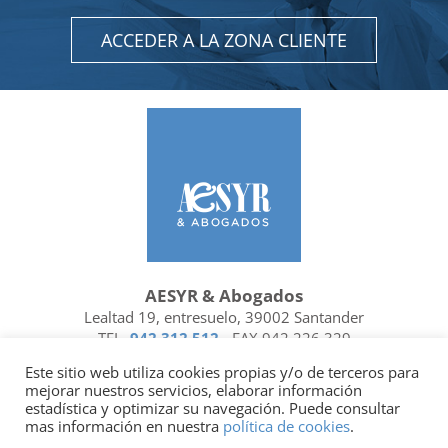
ACCEDER A LA ZONA CLIENTE
AESYR & Abogados
Lealtad 19, entresuelo, 39002 Santander
TEL.
942 312 512
- FAX 942 226 329
Ubicación y contacto
Este sitio web utiliza cookies propias y/o de terceros para
mejorar nuestros servicios, elaborar información
Facebook
Linkedin
estadística y optimizar su navegación. Puede consultar
mas información en nuestra
política de cookies
.
Socio de
| Miembro de