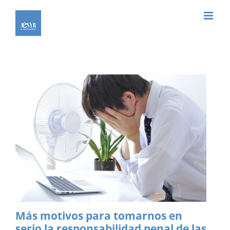
Saltar
al
contenido
Más motivos para tomarnos en
serio la responsabilidad penal de las