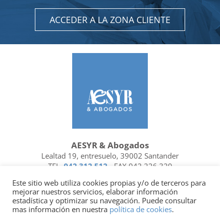
ACCEDER A LA ZONA CLIENTE
AESYR & Abogados
Lealtad 19, entresuelo, 39002 Santander
TEL.
942 312 512
- FAX 942 226 329
Ubicación y contacto
Este sitio web utiliza cookies propias y/o de terceros para
mejorar nuestros servicios, elaborar información
Facebook
Linkedin
estadística y optimizar su navegación. Puede consultar
mas información en nuestra
política de cookies
.
Socio de
| Miembro de