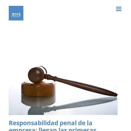
Saltar
al
contenido
Responsabilidad penal de la
empresa: llegan las primeras