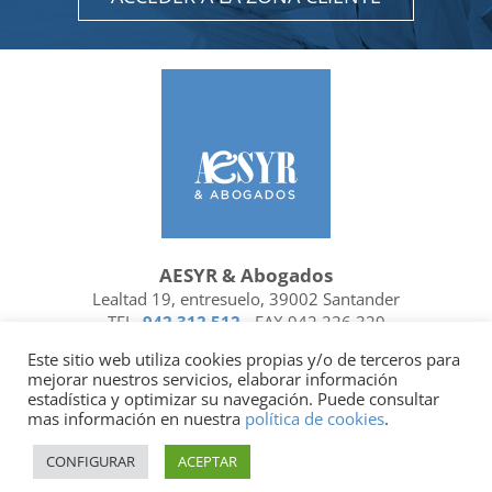
AESYR & Abogados
Lealtad 19, entresuelo, 39002 Santander
TEL.
942 312 512
- FAX 942 226 329
Ubicación y contacto
Este sitio web utiliza cookies propias y/o de terceros para
mejorar nuestros servicios, elaborar información
Facebook
Linkedin
estadística y optimizar su navegación. Puede consultar
mas información en nuestra
política de cookies
.
Socio de
| Miembro de
CONFIGURAR
ACEPTAR
Política de privacidad
|
Política de cookies