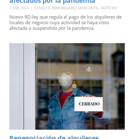
afectados por la pandemia
7 ENE 2021
|
COVID19
,
INMOBILIARIO
,
MERCANTIL
,
NOTICIAS
Nuevo RD-ley que regula el pago de los alquileres de
locales de negocio cuya actividad se haya visto
afectada o suspendida por la pandemia.
Renegociación de alquileres