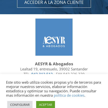
ACCEDER A LA ZONA CLIENTE
AESYR & Abogados
Lealtad 19, entresuelo, 39002 Santander
TEL.
942 312 512
- FAX 942 226 329
Ubicación y contacto
Este sitio web utiliza cookies propias y/o de terceros para
mejorar nuestros servicios, elaborar información
Facebook
Linkedin
estadística y optimizar su navegación. Puede consultar
mas información en nuestra
política de cookies
.
Socio de
| Miembro de
CONFIGURAR
ACEPTAR
Política de privacidad
|
Política de cookies