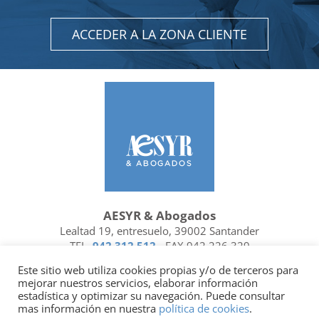
ACCEDER A LA ZONA CLIENTE
AESYR & Abogados
Lealtad 19, entresuelo, 39002 Santander
TEL.
942 312 512
- FAX 942 226 329
Ubicación y contacto
Este sitio web utiliza cookies propias y/o de terceros para
mejorar nuestros servicios, elaborar información
Facebook
Linkedin
estadística y optimizar su navegación. Puede consultar
mas información en nuestra
política de cookies
.
Socio de
| Miembro de