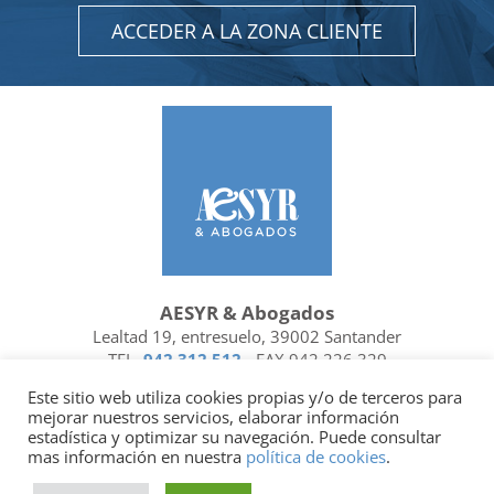
ACCEDER A LA ZONA CLIENTE
AESYR & Abogados
Lealtad 19, entresuelo, 39002 Santander
TEL.
942 312 512
- FAX 942 226 329
Ubicación y contacto
Este sitio web utiliza cookies propias y/o de terceros para
mejorar nuestros servicios, elaborar información
Facebook
Linkedin
estadística y optimizar su navegación. Puede consultar
mas información en nuestra
política de cookies
.
Socio de
| Miembro de