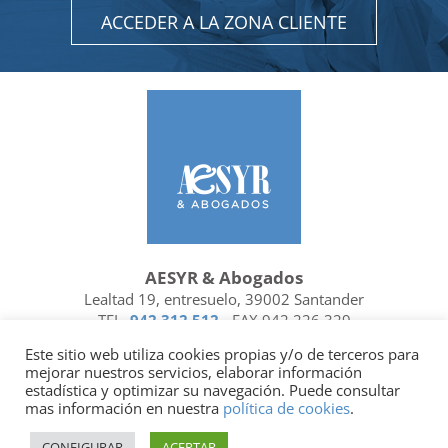
ACCEDER A LA ZONA CLIENTE
AESYR & Abogados
Lealtad 19, entresuelo, 39002 Santander
TEL.
942 312 512
- FAX 942 226 329
Ubicación y contacto
Este sitio web utiliza cookies propias y/o de terceros para
mejorar nuestros servicios, elaborar información
Facebook
Linkedin
estadística y optimizar su navegación. Puede consultar
mas información en nuestra
política de cookies
.
Socio de
| Miembro de
CONFIGURAR
ACEPTAR