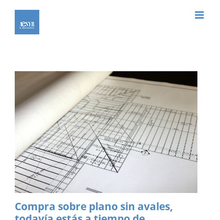
Saltar
al
contenido
Compra sobre plano sin avales,
todavía estás a tiempo de