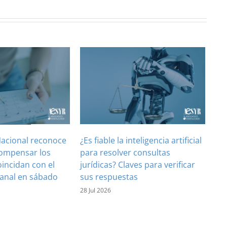
Nacional reconoce
¿Es fiable la inteligencia artificial
compensar los
para resolver consultas
oincidan con el
jurídicas? Claves para verificar
anal en sábado
sus respuestas
28 Jul 2026