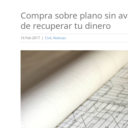
Compra sobre plano sin ava
de recuperar tu dinero
16 Feb 2017
|
Civil
,
Noticias
Ver
imagen
más
grande