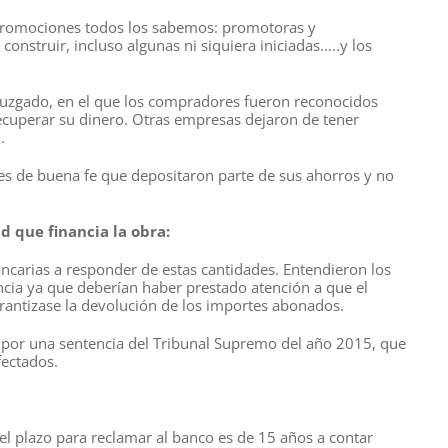
promociones todos los sabemos: promotoras y
nstruir, incluso algunas ni siquiera iniciadas…..y los
Juzgado, en el que los compradores fueron reconocidos
ecuperar su dinero. Otras empresas dejaron de tener
.
es de buena fe que depositaron parte de sus ahorros y no
ad que financia la obra:
bancarias a responder de estas cantidades. Entendieron los
ncia ya que deberían haber prestado atención a que el
rantizase la devolución de los importes abonados.
s por una sentencia del Tribunal Supremo del año 2015, que
fectados.
 el plazo para reclamar al banco es de 15 años a contar