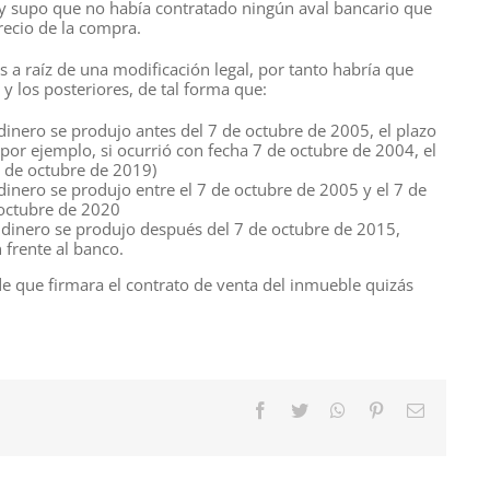
y supo que no había contratado ningún aval bancario que
recio de la compra.
 a raíz de una modificación legal, por tanto habría que
y los posteriores, de tal forma que:
dinero se produjo antes del 7 de octubre de 2005, el plazo
por ejemplo, si ocurrió con fecha 7 de octubre de 2004, el
7 de octubre de 2019)
dinero se produjo entre el 7 de octubre de 2005 y el 7 de
 octubre de 2020
 dinero se produjo después del 7 de octubre de 2015,
 frente al banco.
 que firmara el contrato de venta del inmueble quizás
Facebook
Twitter
WhatsApp
Pinterest
Correo
electróni