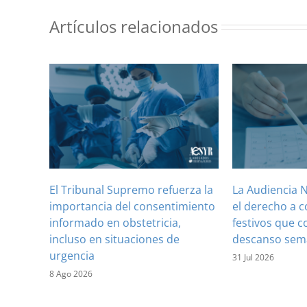
Artículos relacionados
El Tribunal Supremo refuerza la
La Audiencia 
importancia del consentimiento
el derecho a 
informado en obstetricia,
festivos que c
incluso en situaciones de
descanso sem
urgencia
31 Jul 2026
8 Ago 2026