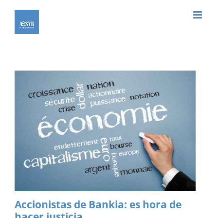
Saltar
al
contenido
Accionistas de Bankia: es hora de
hacer justicia