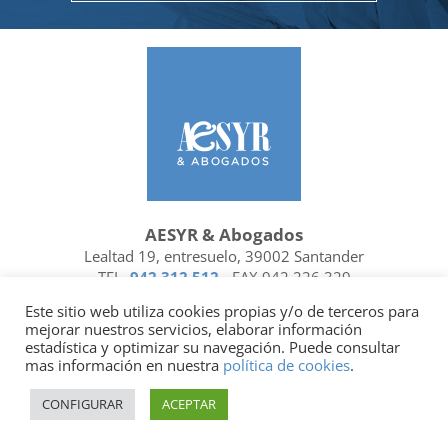
AESYR & Abogados
Lealtad 19, entresuelo, 39002 Santander
TEL.
942 312 512
- FAX 942 226 329
Ubicación y contacto
Este sitio web utiliza cookies propias y/o de terceros para
mejorar nuestros servicios, elaborar información
Facebook
Linkedin
estadística y optimizar su navegación. Puede consultar
mas información en nuestra
política de cookies
.
Socio de
| Miembro de
CONFIGURAR
ACEPTAR
Política de privacidad
|
Política de cookies