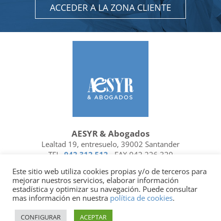
ACCEDER A LA ZONA CLIENTE
AESYR & Abogados
Lealtad 19, entresuelo, 39002 Santander
TEL.
942 312 512
- FAX 942 226 329
Ubicación y contacto
Este sitio web utiliza cookies propias y/o de terceros para
mejorar nuestros servicios, elaborar información
Facebook
Linkedin
estadística y optimizar su navegación. Puede consultar
mas información en nuestra
política de cookies
.
Socio de
| Miembro de
CONFIGURAR
ACEPTAR
Política de privacidad
|
Política de cookies