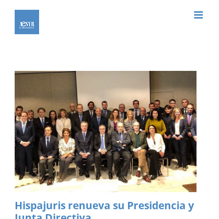
Saltar
al
contenido
Hispajuris renueva su Presidencia y
Junta Directiva