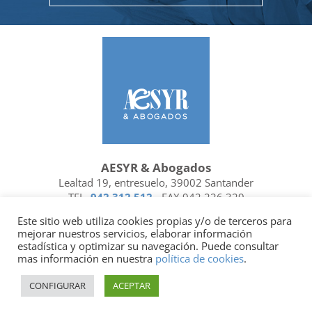
AESYR & Abogados
Lealtad 19, entresuelo, 39002 Santander
TEL.
942 312 512
- FAX 942 226 329
Ubicación y contacto
Este sitio web utiliza cookies propias y/o de terceros para
mejorar nuestros servicios, elaborar información
Facebook
Linkedin
estadística y optimizar su navegación. Puede consultar
mas información en nuestra
política de cookies
.
Socio de
| Miembro de
CONFIGURAR
ACEPTAR
Política de privacidad
|
Política de cookies