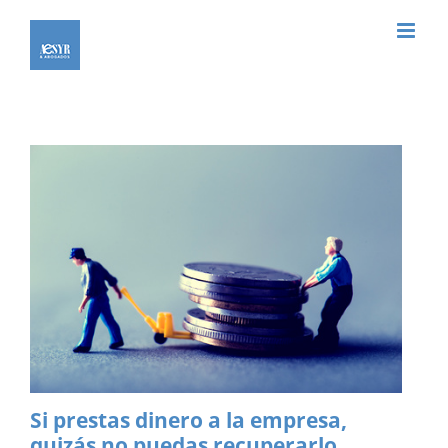
Saltar
al
contenido
Si prestas dinero a la empresa,
quizás no puedas recuperarlo…