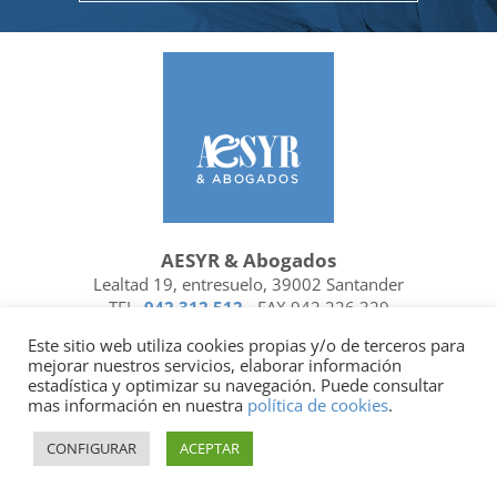
AESYR & Abogados
Lealtad 19, entresuelo, 39002 Santander
TEL.
942 312 512
- FAX 942 226 329
Ubicación y contacto
Este sitio web utiliza cookies propias y/o de terceros para
mejorar nuestros servicios, elaborar información
Facebook
Linkedin
estadística y optimizar su navegación. Puede consultar
mas información en nuestra
política de cookies
.
Socio de
| Miembro de
CONFIGURAR
ACEPTAR
Política de privacidad
|
Política de cookies