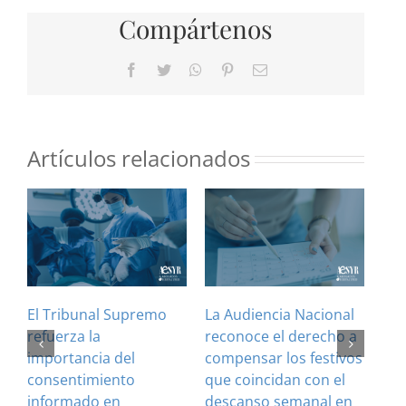
Compártenos
Facebook
Twitter
WhatsApp
Pinterest
Correo
electrónico
Artículos relacionados
El Tribunal Supremo
La Audiencia Nacional
¿Es
refuerza la
reconoce el derecho a
art
importancia del
compensar los festivos
con
consentimiento
que coincidan con el
Cla
informado en
descanso semanal en
sus