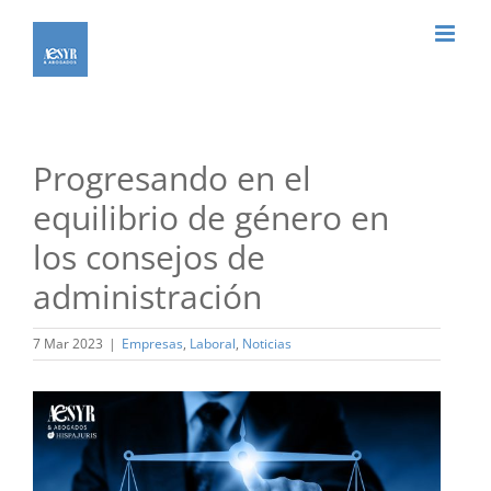
Saltar
al
contenido
Progresando en el
equilibrio de género en
los consejos de
administración
7 Mar 2023
|
Empresas
,
Laboral
,
Noticias
Ver
imagen
más
grande