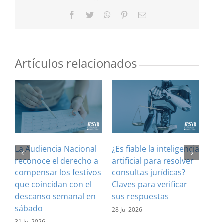
Facebook
Twitter
WhatsApp
Pinterest
Correo
electrónico
Artículos relacionados
La Audiencia Nacional
¿Es fiable la inteligencia
El 
reconoce el derecho a
artificial para resolver
ref
compensar los festivos
consultas jurídicas?
imp
que coincidan con el
Claves para verificar
con
descanso semanal en
sus respuestas
inf
sábado
est
28 Jul 2026
31 Jul 2026
16 J