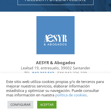
AESYR & Abogados
Lealtad 19, entresuelo, 39002 Santander
TEL.
942 312 512
- FAX 942 226 329
Ubicación y contacto
Este sitio web utiliza cookies propias y/o de terceros para
mejorar nuestros servicios, elaborar información
Facebook
Linkedin
estadística y optimizar su navegación. Puede consultar
mas información en nuestra
política de cookies
.
Socio de
| Miembro de
CONFIGURAR
ACEPTAR
Política de privacidad
|
Política de cookies