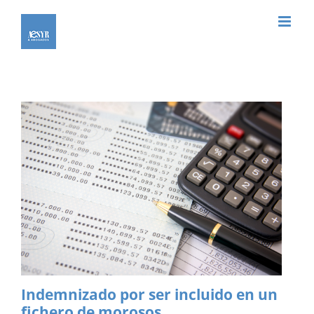
Saltar
al
contenido
Indemnizado por ser incluido en un
fichero de morosos