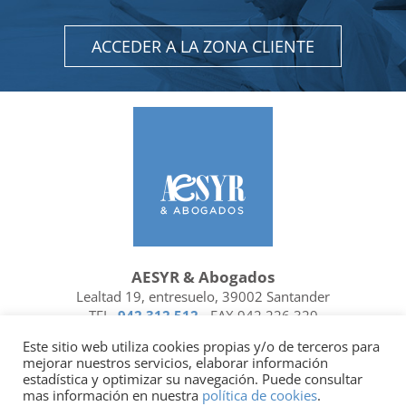
ACCEDER A LA ZONA CLIENTE
AESYR & Abogados
Lealtad 19, entresuelo, 39002 Santander
TEL.
942 312 512
- FAX 942 226 329
Ubicación y contacto
Este sitio web utiliza cookies propias y/o de terceros para
mejorar nuestros servicios, elaborar información
Facebook
Linkedin
estadística y optimizar su navegación. Puede consultar
mas información en nuestra
política de cookies
.
Socio de
| Miembro de