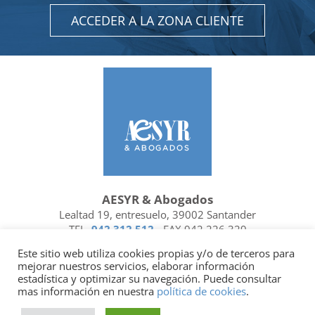
ACCEDER A LA ZONA CLIENTE
AESYR & Abogados
Lealtad 19, entresuelo, 39002 Santander
TEL.
942 312 512
- FAX 942 226 329
Ubicación y contacto
Este sitio web utiliza cookies propias y/o de terceros para
mejorar nuestros servicios, elaborar información
Facebook
Linkedin
estadística y optimizar su navegación. Puede consultar
mas información en nuestra
política de cookies
.
Socio de
| Miembro de