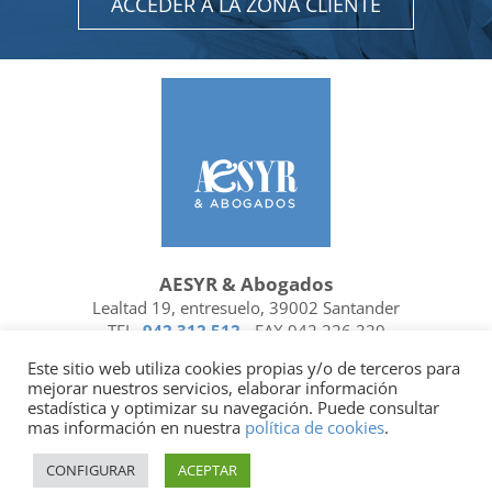
ACCEDER A LA ZONA CLIENTE
AESYR & Abogados
Lealtad 19, entresuelo, 39002 Santander
TEL.
942 312 512
- FAX 942 226 329
Ubicación y contacto
Este sitio web utiliza cookies propias y/o de terceros para
mejorar nuestros servicios, elaborar información
Facebook
Linkedin
estadística y optimizar su navegación. Puede consultar
mas información en nuestra
política de cookies
.
Socio de
| Miembro de
CONFIGURAR
ACEPTAR
Política de privacidad
|
Política de cookies