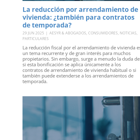
La reducción por arrendamiento de
vivienda: ¿también para contratos
de temporada?
29 JUN 2025
|
AESYR & ABOGADOS
,
CONSUMIDORES
,
NOTICIAS
,
PARTICULARES
La reducción fiscal por el arrendamiento de vivienda e
un tema recurrente y de gran interés para muchos
propietarios. Sin embargo, surge a menudo la duda de
si esta bonificación se aplica únicamente a los
contratos de arrendamiento de vivienda habitual o si
también puede extenderse a los arrendamientos de
temporada.