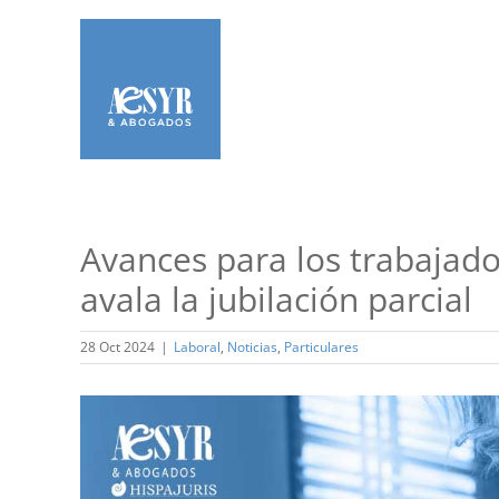
Saltar
al
contenido
Avances para los trabajador
avala la jubilación parcial
28 Oct 2024
|
Laboral
,
Noticias
,
Particulares
Ver
imagen
más
grande