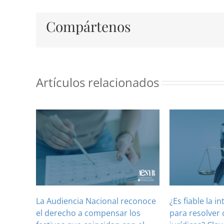
Compártenos
Artículos relacionados
La Audiencia Nacional reconoce
¿Es fiable la in
el derecho a compensar los
para resolver 