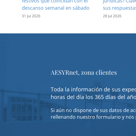
festivos que coincidan con el
jurídicas? Clav
descanso semanal en sábado
sus respuesta
31 Jul 2026
28 Jul 2026
AESYRnet, zona clientes
Toda la información de sus exped
horas del día los 365 días del añ
Si aún no dispone de sus datos de acc
rellenando nuestro formulario y nos 