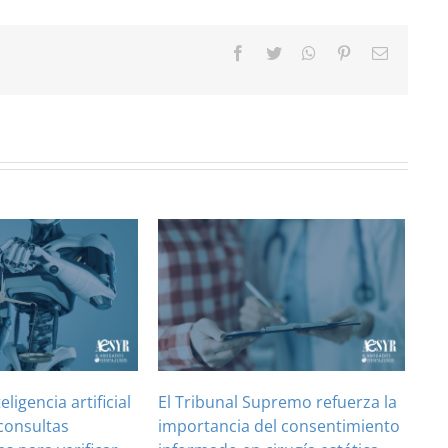
Facebook
Twitter
WhatsApp
Pinterest
Correo
electróni
teligencia artificial
El Tribunal Supremo refuerza la
consultas
importancia del consentimiento