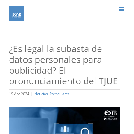
Saltar
al
contenido
¿Es legal la subasta de
datos personales para
publicidad? El
pronunciamiento del TJUE
19 Abr 2024
|
Noticias
,
Particulares
Ver
imagen
más
grande