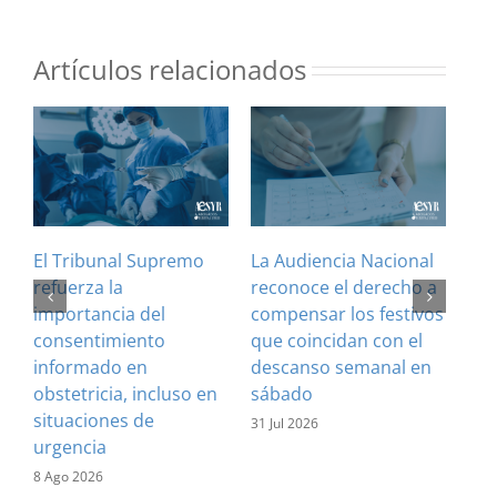
Artículos relacionados
El Tribunal Supremo
La Audiencia Nacional
¿Es
refuerza la
reconoce el derecho a
art
importancia del
compensar los festivos
con
consentimiento
que coincidan con el
Cla
informado en
descanso semanal en
sus
obstetricia, incluso en
sábado
28 J
situaciones de
31 Jul 2026
urgencia
8 Ago 2026